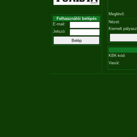
Meglévő:
Felhasználói belépés
Nézet:
E-mail:
Kiemelt pályas
Jelszó:
KBK-kód:
Vasút: