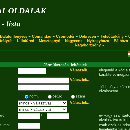
i oldalak
- lista
Balatonfenyves
~
Comandau
~
Csömödér
~
Debrecen
~
Felsőtárkány
~
irályrét
~
Lillafüred
~
Mesztegnyő
~
Nagycenk
~
Nyíregyháza
~
Pálháza
Nagybörzsöny
~
Járműkeresési feltételek
Választék...
elegendő a kód el
karakterét megadn
Választék...
Több pályaszám is
elválasztva
norm.
betűk
szám
Választék...
év:
/
év vagy számtarto
elválasztva is ker
átuma:
csak azok az ada
figyelembe véve, 