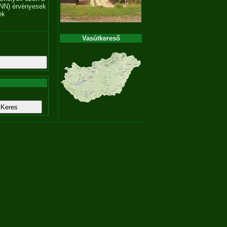
NN) érvényesek
ek
Vasútkereső