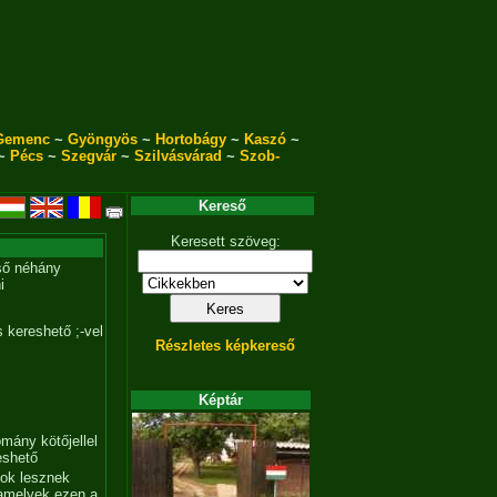
Gemenc
~
Gyöngyös
~
Hortobágy
~
Kaszó
~
~
Pécs
~
Szegvár
~
Szilvásvárad
~
Szob-
Kereső
Keresett szöveg:
ső néhány
i
 kereshető ;-vel
Részletes képkereső
Képtár
mány kötőjellel
eshető
tok lesznek
amelyek ezen a