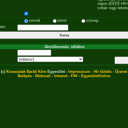
napon (ÉÉÉÉ-HH-
voltak vagy lehett
normál
tömör
szöveg
zám:
Járműkeresés, időábra
(c)
Kisvasutak Baráti Köre
Egyesület -
Impresszum
-
Hír küldés
-
Üzenet
Belépés
-
Webmail
-
Intranet
-
FAV
-
EgyesületOnline