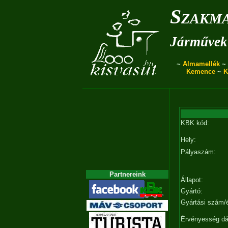
Szakma
Járművek 
~
Almamellék
~
Kemence
~
K
KBK kód:
Hely:
Pályaszám:
Partnereink
Állapot:
Gyártó:
Gyártási szám/
Érvényesség d