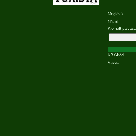
Meglévő:
Nézet:
Kiemelt pályas
KBK-kód:
Vasút: