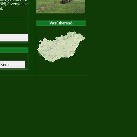
NN) érvényesek
ek
Vasútkereső