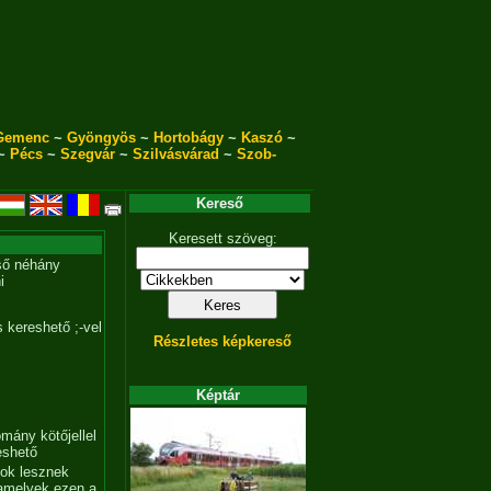
Gemenc
~
Gyöngyös
~
Hortobágy
~
Kaszó
~
~
Pécs
~
Szegvár
~
Szilvásvárad
~
Szob-
Kereső
Keresett szöveg:
ső néhány
i
 kereshető ;-vel
Részletes képkereső
Képtár
mány kötőjellel
eshető
tok lesznek
amelyek ezen a