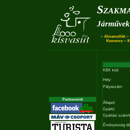
Szakma
Járművek 
~
Almamellék
~
Kemence
~
K
KBK kód:
Hely:
Pályaszám:
Partnereink
Állapot:
Gyártó:
Gyártási szám/
Érvényesség d