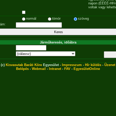
napon (ÉÉÉÉ-HH-
voltak vagy lehett
normál
tömör
szöveg
zám:
Járműkeresés, időábra
(c)
Kisvasutak Baráti Köre
Egyesület -
Impresszum
-
Hír küldés
-
Üzenet
Belépés
-
Webmail
-
Intranet
-
FAV
-
EgyesületOnline