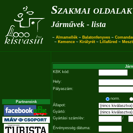
Szakmai oldalak
Járművek - lista
~
Almamellék
~
Balatonfenyves
~
Comanda
~
Kemence
~
Királyrét
~
Lillafüred
~
Meszt
Járm
KBK kód:
Hely:
Pályaszám:
norm.
Partnereink
Állapot:
Gyártó:
Gyártási szám/év:
/
Érvényesség dátuma: