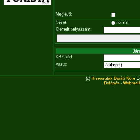
Meglévő:
Nézet:
normál
Kiemelt pályaszám:
Jár
KBK-kód:
Vasút:
(c)
Kisvasutak Baráti Köre
Eg
Belépés
-
Webmail