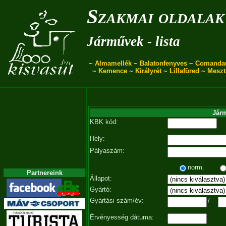
Szakmai oldalak
Járművek - lista
~
Almamellék
~
Balatonfenyves
~
Comanda
~
Kemence
~
Királyrét
~
Lillafüred
~
Meszt
Járm
KBK kód:
Hely:
Pályaszám:
norm.
Partnereink
Állapot:
Gyártó:
Gyártási szám/év:
/
Érvényesség dátuma: