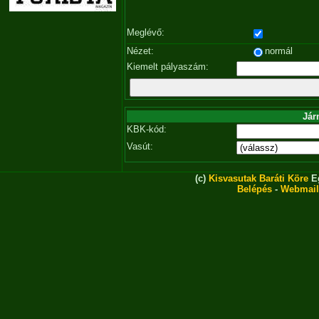
Meglévő:
Nézet:
normál
Kiemelt pályaszám:
Jár
KBK-kód:
Vasút:
(c)
Kisvasutak Baráti Köre
Eg
Belépés
-
Webmail