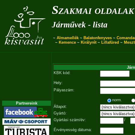
Szakmai oldalak
Járművek - lista
~
Almamellék
~
Balatonfenyves
~
Comanda
~
Kemence
~
Királyrét
~
Lillafüred
~
Meszt
Járm
KBK kód:
Hely:
Pályaszám:
norm.
Partnereink
Állapot:
Gyártó:
Gyártási szám/év:
/
Érvényesség dátuma: