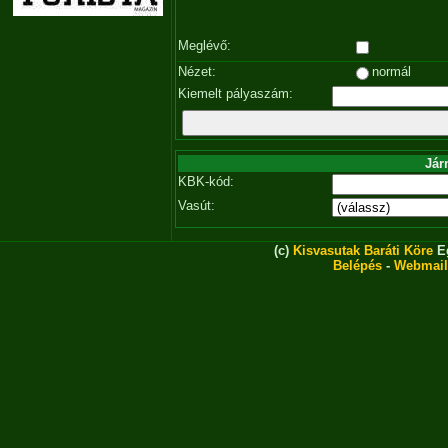
Meglévő:
Nézet:
normál
Kiemelt pályaszám:
Jár
KBK-kód:
Vasút:
(c)
Kisvasutak Baráti Köre
Eg
Belépés
-
Webmail