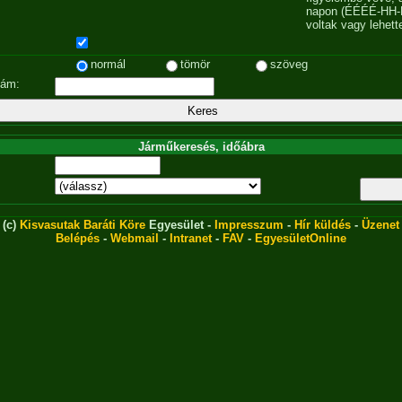
napon (ÉÉÉÉ-HH-
voltak vagy lehett
normál
tömör
szöveg
zám:
Járműkeresés, időábra
(c)
Kisvasutak Baráti Köre
Egyesület -
Impresszum
-
Hír küldés
-
Üzenet
Belépés
-
Webmail
-
Intranet
-
FAV
-
EgyesületOnline