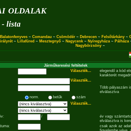
i oldalak
- lista
Balatonfenyves
~
Comandau
~
Csömödér
~
Debrecen
~
Felsőtárkány
~
irályrét
~
Lillafüred
~
Mesztegnyő
~
Nagycenk
~
Nyíregyháza
~
Pálháza
Nagybörzsöny
~
Járműkeresési feltételek
Választék...
elegendő a kód el
karakterét megadn
Választék...
Több pályaszám is
elválasztva
norm.
betűk
szám
Választék...
év:
/
év vagy számtarto
elválasztva is ker
átuma:
csak azok az ada
figyelembe véve, 