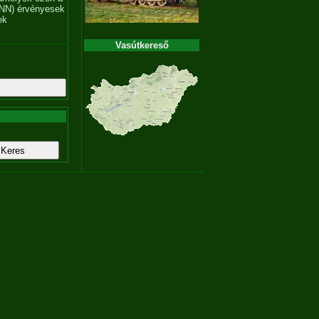
NN) érvényesek
ek
Vasútkereső