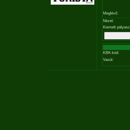
Meglévő:
Nézet:
Kiemelt pályas
KBK-kód:
Vasút: