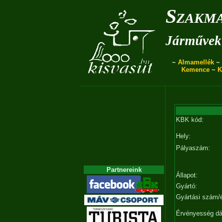
Szakma
Járművek 
~
Almamellék
~
Kemence
~
K
KBK kód:
Hely:
Pályaszám:
Partnereink
Állapot:
Gyártó:
Gyártási szám/
Érvényesség d