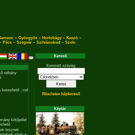
Gemenc
~
Gyöngyös
~
Hortobágy
~
Kaszó
~
~
Pécs
~
Szegvár
~
Szilvásvárad
~
Szob-
Kereső
Keresett szöveg:
ső néhány
i
 kereshető ;-vel
Részletes képkereső
Képtár
mány kötőjellel
eshető
tok lesznek
amelyek ezen a