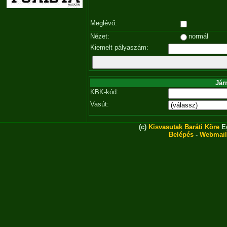
Meglévő:
Nézet:
normál
Kiemelt pályaszám:
Jár
KBK-kód:
Vasút:
(c)
Kisvasutak Baráti Köre
Eg
Belépés
-
Webmail