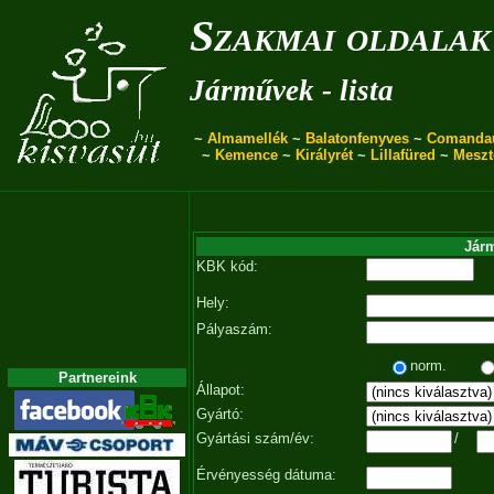
Szakmai oldalak
Járművek - lista
~
Almamellék
~
Balatonfenyves
~
Comanda
~
Kemence
~
Királyrét
~
Lillafüred
~
Meszt
Járm
KBK kód:
Hely:
Pályaszám:
norm.
Partnereink
Állapot:
Gyártó:
Gyártási szám/év:
/
Érvényesség dátuma: