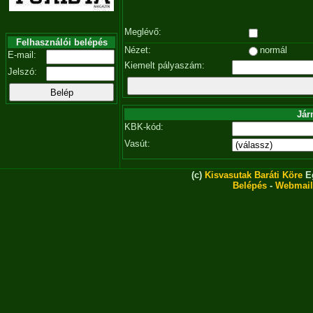
Meglévő:
Felhasználói belépés
Nézet:
normál
E-mail:
Kiemelt pályaszám:
Jelszó:
Jár
KBK-kód:
Vasút:
(c)
Kisvasutak Baráti Köre
Eg
Belépés
-
Webmail