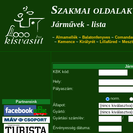
Szakmai oldalak
Járművek - lista
~
Almamellék
~
Balatonfenyves
~
Comanda
~
Kemence
~
Királyrét
~
Lillafüred
~
Meszt
Járm
KBK kód:
Hely:
Pályaszám:
norm.
Partnereink
Állapot:
Gyártó:
Gyártási szám/év:
/
Érvényesség dátuma: