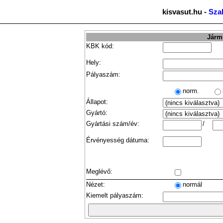
kisvasut.hu -
Sza
Jármű
KBK kód:
Hely:
Pályaszám:
norm.
Állapot:
Gyártó:
Gyártási szám/év:
/
Érvényesség dátuma:
Meglévő:
Nézet:
normál
Kiemelt pályaszám: