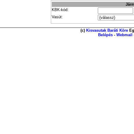
Járm
KBK-kód:
Vasút:
(c)
Kisvasutak Baráti Köre
Eg
Belépés
-
Webmail