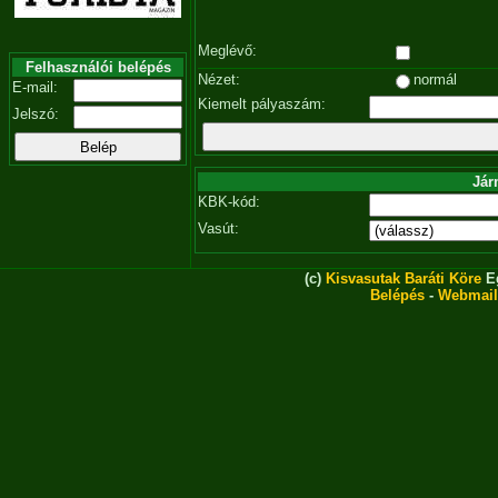
Meglévő:
Felhasználói belépés
Nézet:
normál
E-mail:
Kiemelt pályaszám:
Jelszó:
Jár
KBK-kód:
Vasút:
(c)
Kisvasutak Baráti Köre
Eg
Belépés
-
Webmail