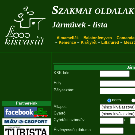
Szakmai oldalak
Járművek - lista
~
Almamellék
~
Balatonfenyves
~
Comanda
~
Kemence
~
Királyrét
~
Lillafüred
~
Meszt
Járm
KBK kód:
Hely:
Pályaszám:
norm.
Partnereink
Állapot:
Gyártó:
Gyártási szám/év:
/
Érvényesség dátuma: