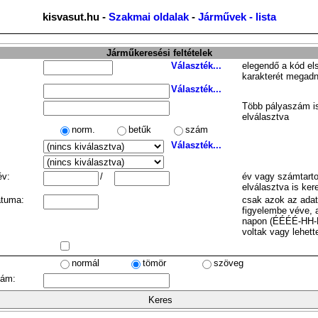
kisvasut.hu -
Szakmai oldalak
-
Járművek - lista
Járműkeresési feltételek
Választék...
elegendő a kód el
karakterét megadn
Választék...
Több pályaszám is
elválasztva
norm.
betűk
szám
Választék...
év:
/
év vagy számtarto
elválasztva is ker
átuma:
csak azok az ada
figyelembe véve, 
napon (ÉÉÉÉ-HH-
voltak vagy lehett
normál
tömör
szöveg
zám: