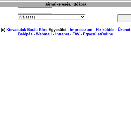
Járműkeresés, időábra
(c)
Kisvasutak Baráti Köre
Egyesület -
Impresszum
-
Hír küldés
-
Üzenet
Belépés
-
Webmail
-
Intranet
-
FAV
-
EgyesületOnline