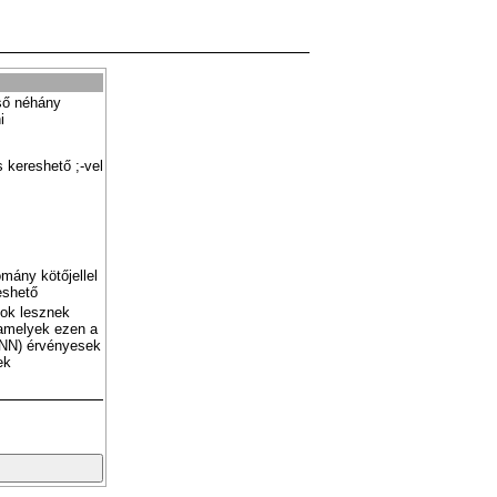
ső néhány
i
 kereshető ;-vel
mány kötőjellel
eshető
tok lesznek
amelyek ezen a
NN) érvényesek
ek