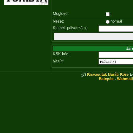
Meglévő:
Nézet:
normál
Kiemelt pályaszám:
Jár
KBK-kód:
Vasút:
(c)
Kisvasutak Baráti Köre
Eg
Belépés
-
Webmail