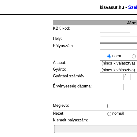
kisvasut.hu -
Sza
Jármű
KBK kód:
Hely:
Pályaszám:
norm.
Állapot:
Gyártó:
Gyártási szám/év:
/
Érvényesség dátuma:
Meglévő:
Nézet:
normál
Kiemelt pályaszám: