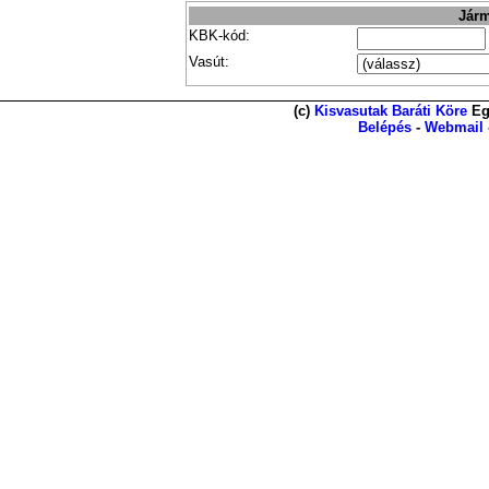
Járm
KBK-kód:
Vasút:
(c)
Kisvasutak Baráti Köre
Eg
Belépés
-
Webmail