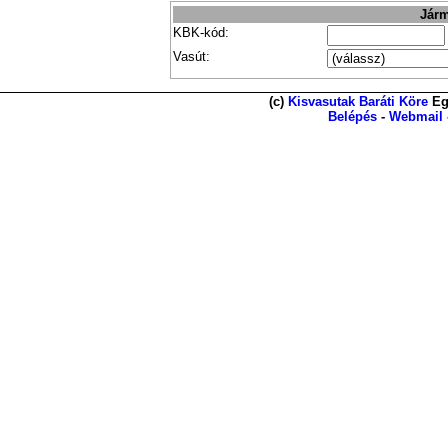
Járm
KBK-kód:
Vasút:
(c)
Kisvasutak Baráti Köre
Eg
Belépés
-
Webmail