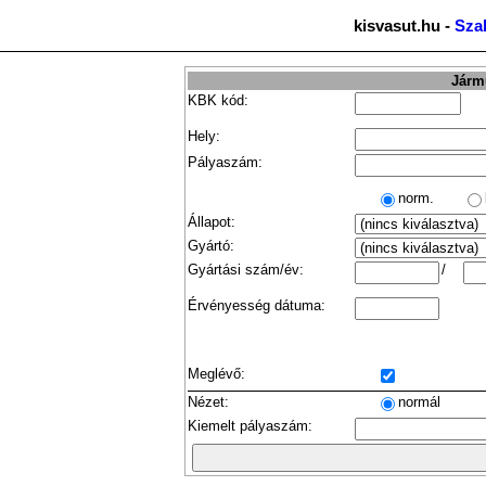
kisvasut.hu -
Sza
Jármű
KBK kód:
Hely:
Pályaszám:
norm.
Állapot:
Gyártó:
Gyártási szám/év:
/
Érvényesség dátuma:
Meglévő:
Nézet:
normál
Kiemelt pályaszám: