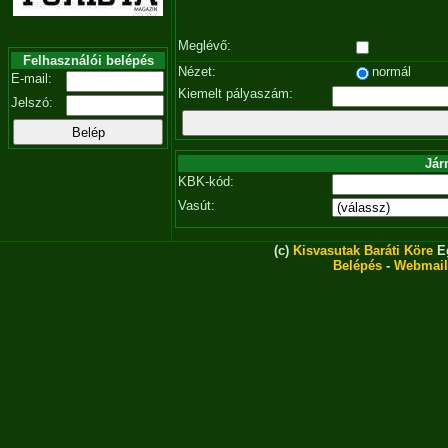
Meglévő:
Felhasználói belépés
Nézet:
normál
E-mail:
Kiemelt pályaszám:
Jelszó:
Jár
KBK-kód:
Vasút:
(c)
Kisvasutak Baráti Köre
Eg
Belépés
-
Webmail