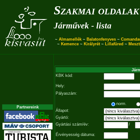
Szakmai oldalak
Járművek - lista
~
Almamellék
~
Balatonfenyves
~
Comanda
~
Kemence
~
Királyrét
~
Lillafüred
~
Meszt
Járm
KBK kód:
Hely:
Pályaszám:
norm.
Partnereink
Állapot:
Gyártó:
Gyártási szám/év:
/
Érvényesség dátuma: