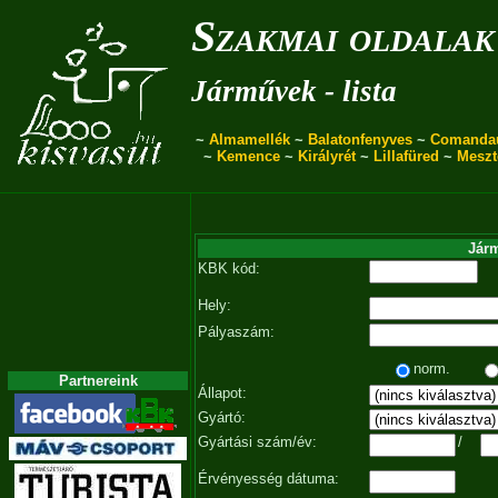
Szakmai oldalak
Járművek - lista
~
Almamellék
~
Balatonfenyves
~
Comanda
~
Kemence
~
Királyrét
~
Lillafüred
~
Meszt
Járm
KBK kód:
Hely:
Pályaszám:
norm.
Partnereink
Állapot:
Gyártó:
Gyártási szám/év:
/
Érvényesség dátuma: