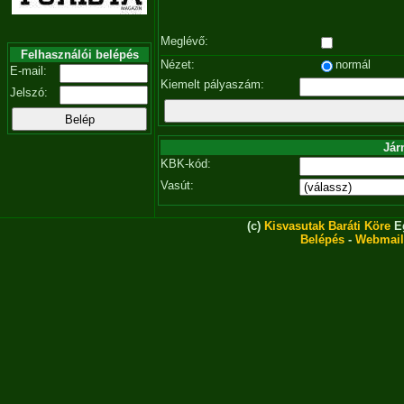
Meglévő:
Felhasználói belépés
Nézet:
normál
E-mail:
Kiemelt pályaszám:
Jelszó:
Jár
KBK-kód:
Vasút:
(c)
Kisvasutak Baráti Köre
Eg
Belépés
-
Webmail