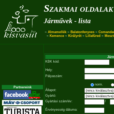
Szakmai oldalak
Járművek - lista
~
Almamellék
~
Balatonfenyves
~
Comanda
~
Kemence
~
Királyrét
~
Lillafüred
~
Meszt
Járm
KBK kód:
Hely:
Pályaszám:
norm.
Partnereink
Állapot:
Gyártó:
Gyártási szám/év:
/
Érvényesség dátuma: