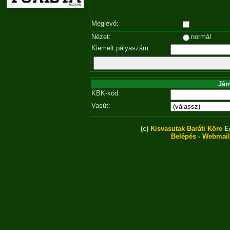
Meglévő:
Nézet:
normál
Kiemelt pályaszám:
Jár
KBK-kód:
Vasút:
(c)
Kisvasutak Baráti Köre
Eg
Belépés
-
Webmail