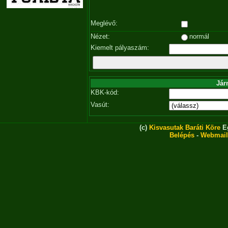
Meglévő:
Nézet:
normál
Kiemelt pályaszám:
Jár
KBK-kód:
Vasút:
(c)
Kisvasutak Baráti Köre
Eg
Belépés
-
Webmail