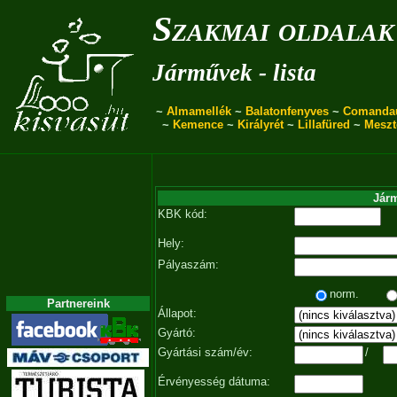
Szakmai oldalak
Járművek - lista
~
Almamellék
~
Balatonfenyves
~
Comanda
~
Kemence
~
Királyrét
~
Lillafüred
~
Meszt
Járm
KBK kód:
Hely:
Pályaszám:
norm.
Partnereink
Állapot:
Gyártó:
Gyártási szám/év:
/
Érvényesség dátuma: