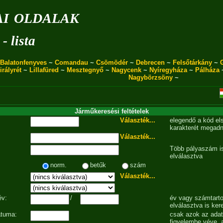
i oldalak
- lista
Balatonfenyves
~
Comandau
~
Csömödér
~
Debrecen
~
Felsőtárkány
~
irályrét
~
Lillafüred
~
Mesztegnyő
~
Nagycenk
~
Nyíregyháza
~
Pálháza
Nagybörzsöny
~
Járműkeresési feltételek
Választék...
elegendő a kód el
karakterét megadn
Választék...
Több pályaszám is
elválasztva
norm.
betűk
szám
Választék...
év:
/
év vagy számtarto
elválasztva is ker
átuma:
csak azok az ada
figyelembe véve, 