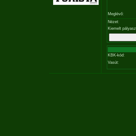
Meglévő:
Nézet:
Kiemelt pályas
KBK-kód:
Vasút: