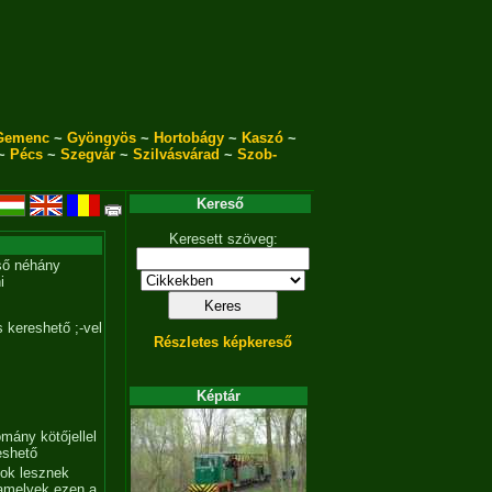
Gemenc
~
Gyöngyös
~
Hortobágy
~
Kaszó
~
~
Pécs
~
Szegvár
~
Szilvásvárad
~
Szob-
Kereső
Keresett szöveg:
ső néhány
i
 kereshető ;-vel
Részletes képkereső
Képtár
mány kötőjellel
eshető
tok lesznek
amelyek ezen a