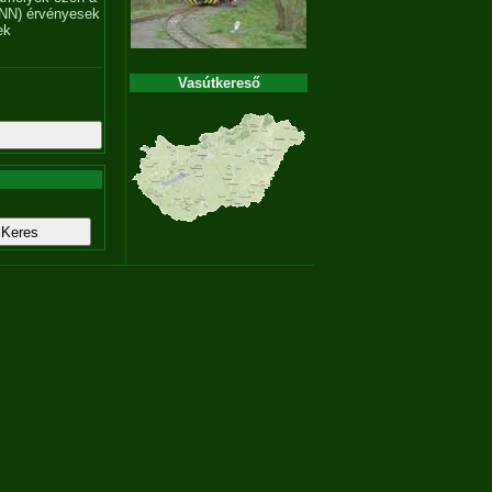
NN) érvényesek
ek
Vasútkereső