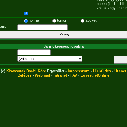
napon (ÉÉÉÉ-HH-
voltak vagy lehett
normál
tömör
szöveg
zám:
Járműkeresés, időábra
(c)
Kisvasutak Baráti Köre
Egyesület -
Impresszum
-
Hír küldés
-
Üzenet
Belépés
-
Webmail
-
Intranet
-
FAV
-
EgyesületOnline