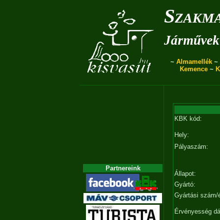
Szakma
Járművek 
~
Almamellék
~
Kemence
~
K
KBK kód:
Hely:
Pályaszám:
Partnereink
Állapot:
Gyártó:
Gyártási szám/
Érvényesség d