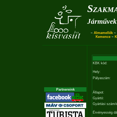
Szakma
Járművek 
~
Almamellék
~
Kemence
~
K
KBK kód:
Hely:
Pályaszám:
Partnereink
Állapot:
Gyártó:
Gyártási szám/
Érvényesség d