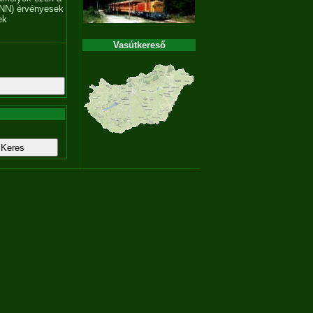
NN) érvényesek
ek
Vasútkereső