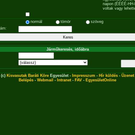
napon (ÉÉÉÉ-HH-
voltak vagy lehett
normál
tömör
szöveg
zám:
Járműkeresés, időábra
(c)
Kisvasutak Baráti Köre
Egyesület -
Impresszum
-
Hír küldés
-
Üzenet
Belépés
-
Webmail
-
Intranet
-
FAV
-
EgyesületOnline