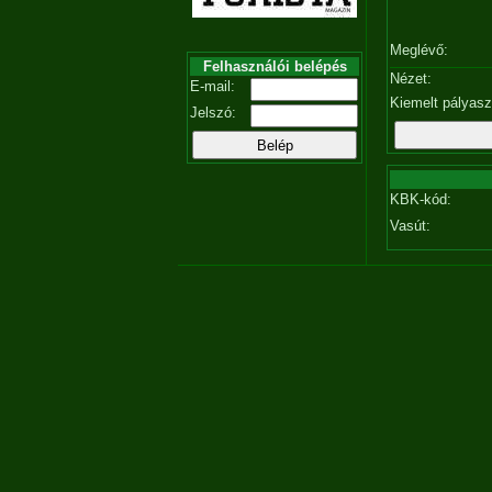
Meglévő:
Felhasználói belépés
Nézet:
E-mail:
Kiemelt pályas
Jelszó:
KBK-kód:
Vasút: