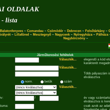
i oldalak
- lista
Balatonfenyves
~
Comandau
~
Csömödér
~
Debrecen
~
Felsőtárkány
~
irályrét
~
Lillafüred
~
Mesztegnyő
~
Nagycenk
~
Nyíregyháza
~
Pálháza
Nagybörzsöny
~
Járműkeresési feltételek
Választék...
elegendő a kód el
karakterét megadn
Választék...
Több pályaszám is
elválasztva
norm.
betűk
szám
Választék...
év:
/
év vagy számtarto
elválasztva is ker
átuma:
csak azok az ada
figyelembe véve, 