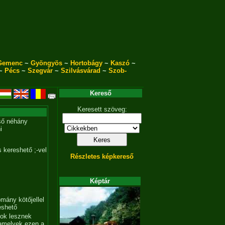
Gemenc
~
Gyöngyös
~
Hortobágy
~
Kaszó
~
~
Pécs
~
Szegvár
~
Szilvásvárad
~
Szob-
Kereső
Keresett szöveg:
ső néhány
i
 kereshető ;-vel
Részletes képkereső
Képtár
mány kötőjellel
eshető
tok lesznek
amelyek ezen a