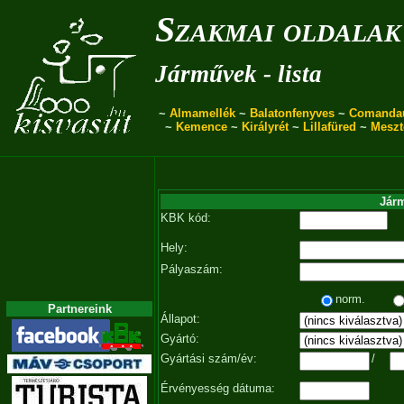
Szakmai oldalak
Járművek - lista
~
Almamellék
~
Balatonfenyves
~
Comanda
~
Kemence
~
Királyrét
~
Lillafüred
~
Meszt
Járm
KBK kód:
Hely:
Pályaszám:
norm.
Partnereink
Állapot:
Gyártó:
Gyártási szám/év:
/
Érvényesség dátuma: