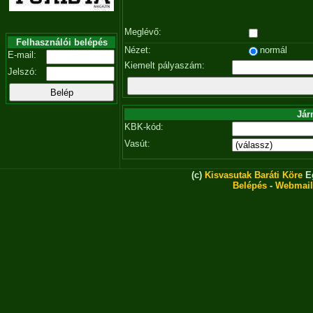
Meglévő:
Felhasználói belépés
Nézet:
normál
E-mail:
Kiemelt pályaszám:
Jelszó:
Jár
KBK-kód:
Vasút:
(c)
Kisvasutak Baráti Köre
Eg
Belépés
-
Webmail