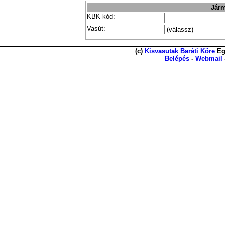
Járm
KBK-kód:
Vasút:
(c)
Kisvasutak Baráti Köre
Eg
Belépés
-
Webmail