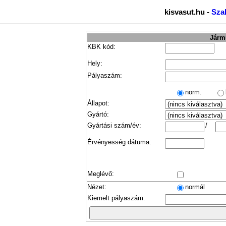
kisvasut.hu -
Sza
Jármű
KBK kód:
Hely:
Pályaszám:
norm.
Állapot:
Gyártó:
Gyártási szám/év:
/
Érvényesség dátuma:
Meglévő:
Nézet:
normál
Kiemelt pályaszám: