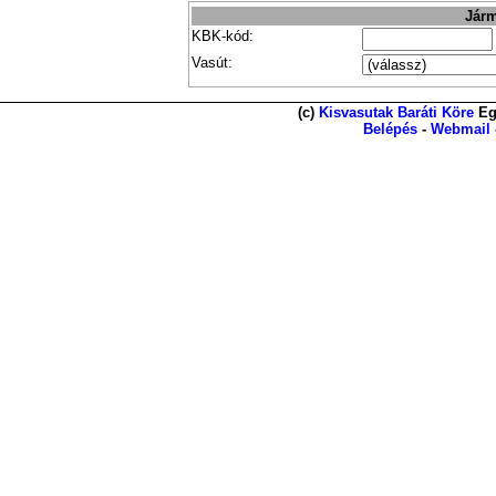
Járm
KBK-kód:
Vasút:
(c)
Kisvasutak Baráti Köre
Eg
Belépés
-
Webmail