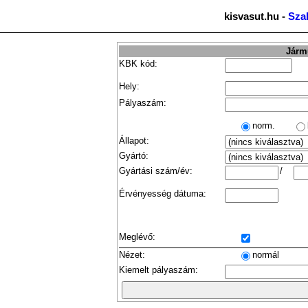
kisvasut.hu -
Sza
Jármű
KBK kód:
Hely:
Pályaszám:
norm.
Állapot:
Gyártó:
Gyártási szám/év:
/
Érvényesség dátuma:
Meglévő:
Nézet:
normál
Kiemelt pályaszám: