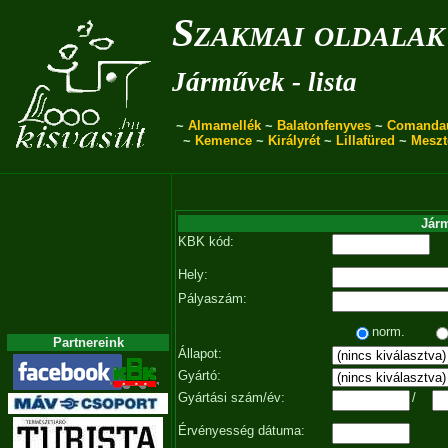
Szakmai oldalak
Járművek - lista
~
Almamellék
~
Balatonfenyves
~
Comanda
~
Kemence
~
Királyrét
~
Lillafüred
~
Meszt
Járm
KBK kód:
Hely:
Pályaszám:
norm.
Partnereink
Állapot:
Gyártó:
Gyártási szám/év:
/
Érvényesség dátuma: