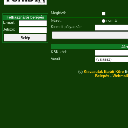
Meglévő:
Felhasználói belépés
Nézet:
normál
E-mail:
Kiemelt pályaszám:
Jelszó:
Jár
KBK-kód:
Vasút:
(c)
Kisvasutak Baráti Köre
Eg
Belépés
-
Webmail