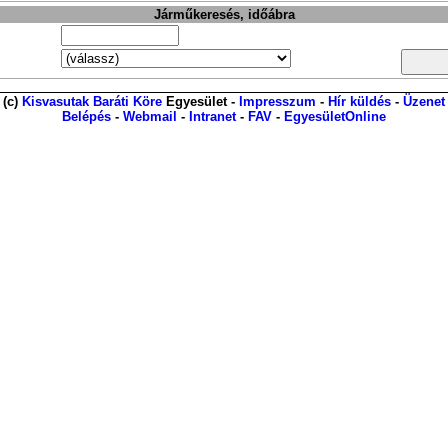
Járműkeresés, időábra
(c)
Kisvasutak Baráti Köre
Egyesület -
Impresszum
-
Hír küldés
-
Üzenet
Belépés
-
Webmail
-
Intranet
-
FAV
-
EgyesületOnline