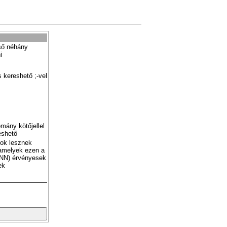
ső néhány
i
 kereshető ;-vel
mány kötőjellel
eshető
tok lesznek
amelyek ezen a
NN) érvényesek
ek