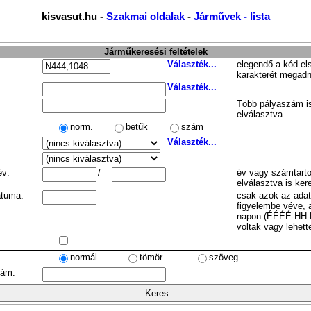
kisvasut.hu -
Szakmai oldalak
-
Járművek - lista
Járműkeresési feltételek
Választék...
elegendő a kód el
karakterét megadn
Választék...
Több pályaszám is
elválasztva
norm.
betűk
szám
Választék...
év:
/
év vagy számtarto
elválasztva is ker
átuma:
csak azok az ada
figyelembe véve, 
napon (ÉÉÉÉ-HH-
voltak vagy lehett
normál
tömör
szöveg
zám: