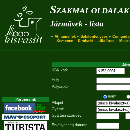
Szakmai oldalak
Járművek - lista
~
Almamellék
~
Balatonfenyves
~
Comanda
~
Kemence
~
Királyrét
~
Lillafüred
~
Meszt
Járm
KBK kód:
Hely:
Pályaszám:
norm.
Partnereink
Állapot:
Gyártó:
Gyártási szám/év:
/
Érvényesség dátuma: