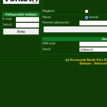
Meglévő:
Felhasználói belépés
Nézet:
normál
E-mail:
Kiemelt pályaszám:
Jelszó:
Jár
KBK-kód:
Vasút:
(c)
Kisvasutak Baráti Köre
Eg
Belépés
-
Webmail