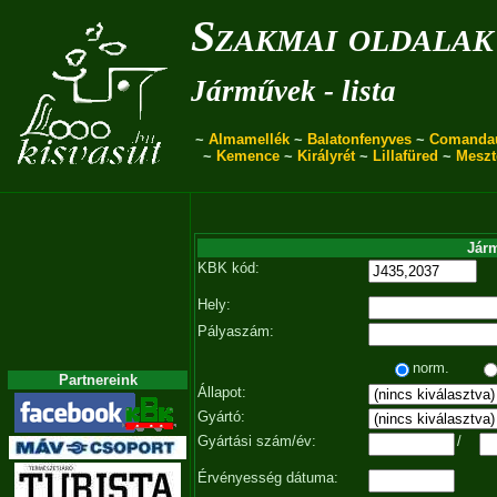
Szakmai oldalak
Járművek - lista
~
Almamellék
~
Balatonfenyves
~
Comanda
~
Kemence
~
Királyrét
~
Lillafüred
~
Meszt
Járm
KBK kód:
Hely:
Pályaszám:
norm.
Partnereink
Állapot:
Gyártó:
Gyártási szám/év:
/
Érvényesség dátuma: