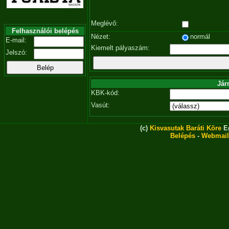
Meglévő:
Felhasználói belépés
Nézet:
normál
E-mail:
Kiemelt pályaszám:
Jelszó:
Jár
KBK-kód:
Vasút:
(c)
Kisvasutak Baráti Köre
Eg
Belépés
-
Webmail