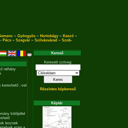
Gemenc
~
Gyöngyös
~
Hortobágy
~
Kaszó
~
~
Pécs
~
Szegvár
~
Szilvásvárad
~
Szob-
Kereső
Keresett szöveg:
ső néhány
i
 kereshető ;-vel
Részletes képkereső
Képtár
mány kötőjellel
eshető
tok lesznek
amelyek ezen a