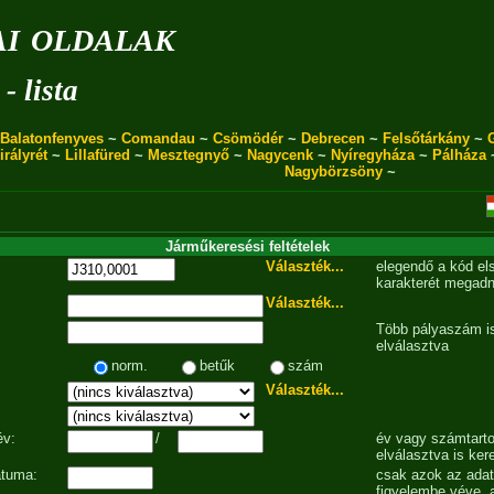
i oldalak
- lista
Balatonfenyves
~
Comandau
~
Csömödér
~
Debrecen
~
Felsőtárkány
~
irályrét
~
Lillafüred
~
Mesztegnyő
~
Nagycenk
~
Nyíregyháza
~
Pálháza
Nagybörzsöny
~
Járműkeresési feltételek
Választék...
elegendő a kód el
karakterét megadn
Választék...
Több pályaszám is
elválasztva
norm.
betűk
szám
Választék...
év:
/
év vagy számtarto
elválasztva is ker
átuma:
csak azok az ada
figyelembe véve, 