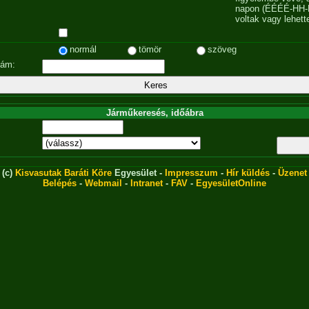
napon (ÉÉÉÉ-HH-
voltak vagy lehett
normál
tömör
szöveg
zám:
Járműkeresés, időábra
(c)
Kisvasutak Baráti Köre
Egyesület -
Impresszum
-
Hír küldés
-
Üzenet
Belépés
-
Webmail
-
Intranet
-
FAV
-
EgyesületOnline