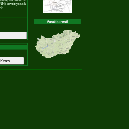
NN) érvényesek
ek
Vasútkereső