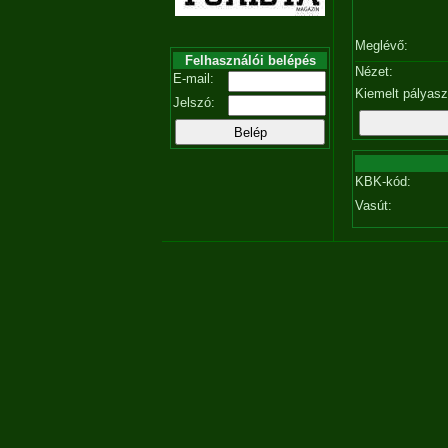
Meglévő:
Felhasználói belépés
Nézet:
E-mail:
Kiemelt pályas
Jelszó:
KBK-kód:
Vasút: