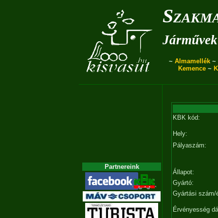
Szakma
Járművek 
~
Almamellék
~
Kemence
~
K
KBK kód:
Hely:
Pályaszám:
Partnereink
Állapot:
Gyártó:
Gyártási szám/
Érvényesség d