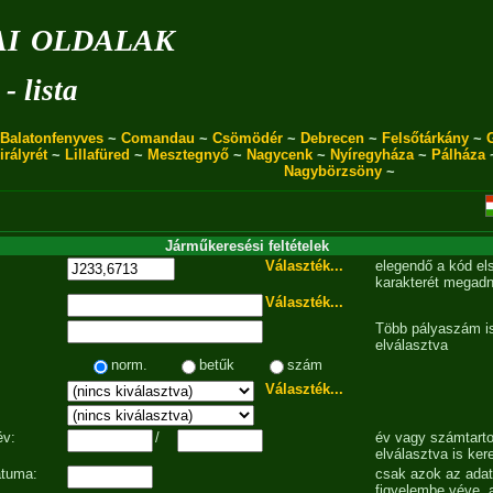
i oldalak
- lista
Balatonfenyves
~
Comandau
~
Csömödér
~
Debrecen
~
Felsőtárkány
~
irályrét
~
Lillafüred
~
Mesztegnyő
~
Nagycenk
~
Nyíregyháza
~
Pálháza
Nagybörzsöny
~
Járműkeresési feltételek
Választék...
elegendő a kód el
karakterét megadn
Választék...
Több pályaszám is
elválasztva
norm.
betűk
szám
Választék...
év:
/
év vagy számtarto
elválasztva is ker
átuma:
csak azok az ada
figyelembe véve, 