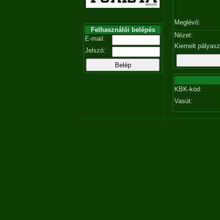
Meglévő:
Felhasználói belépés
Nézet:
E-mail:
Kiemelt pályas
Jelszó:
KBK-kód:
Vasút: