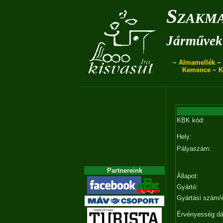
Szakma
Járművek 
~
Almamellék
~
Kemence
~
K
KBK kód:
Hely:
Pályaszám:
Partnereink
Állapot:
Gyártó:
Gyártási szám/
Érvényesség d