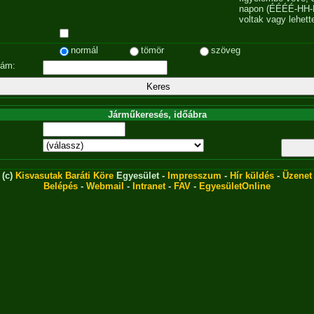
napon (ÉÉÉÉ-HH-
voltak vagy lehett
normál
tömör
szöveg
zám:
Járműkeresés, időábra
(c)
Kisvasutak Baráti Köre
Egyesület -
Impresszum
-
Hír küldés
-
Üzenet
Belépés
-
Webmail
-
Intranet
-
FAV
-
EgyesületOnline