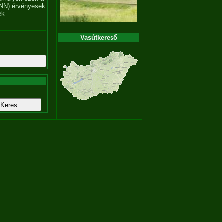
NN) érvényesek
ek
Vasútkereső