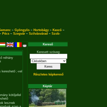
Gemenc
~
Gyöngyös
~
Hortobágy
~
Kaszó
~
~
Pécs
~
Szegvár
~
Szilvásvárad
~
Szob-
Kereső
Keresett szöveg:
ső néhány
i
 kereshető ;-vel
Részletes képkereső
Képtár
mány kötőjellel
eshető
tok lesznek
amelyek ezen a