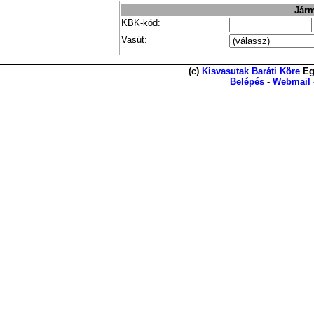
Járm
KBK-kód:
Vasút:
(c)
Kisvasutak Baráti Köre
Eg
Belépés
-
Webmail