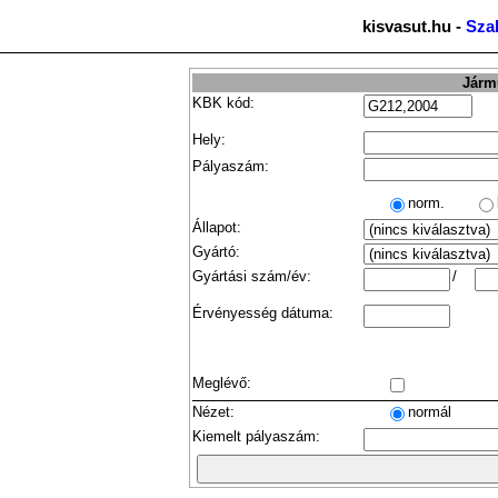
kisvasut.hu -
Sza
Jármű
KBK kód:
Hely:
Pályaszám:
norm.
Állapot:
Gyártó:
Gyártási szám/év:
/
Érvényesség dátuma:
Meglévő:
Nézet:
normál
Kiemelt pályaszám: