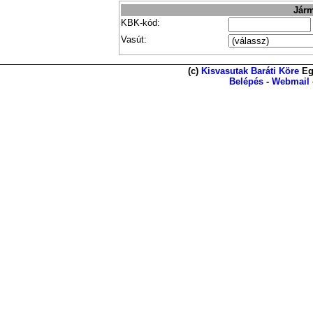
Járm
KBK-kód:
Vasút:
(c)
Kisvasutak Baráti Köre
Eg
Belépés
-
Webmail