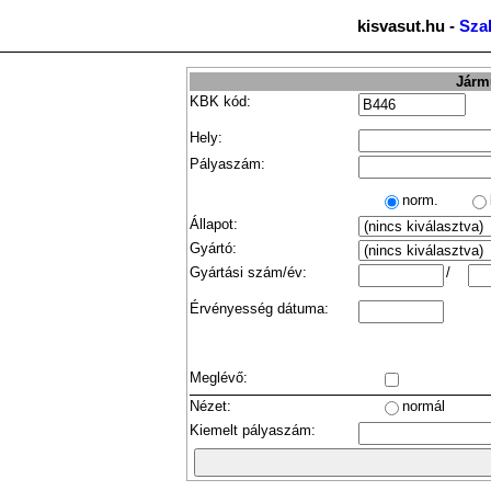
kisvasut.hu -
Sza
Jármű
KBK kód:
Hely:
Pályaszám:
norm.
Állapot:
Gyártó:
Gyártási szám/év:
/
Érvényesség dátuma:
Meglévő:
Nézet:
normál
Kiemelt pályaszám: