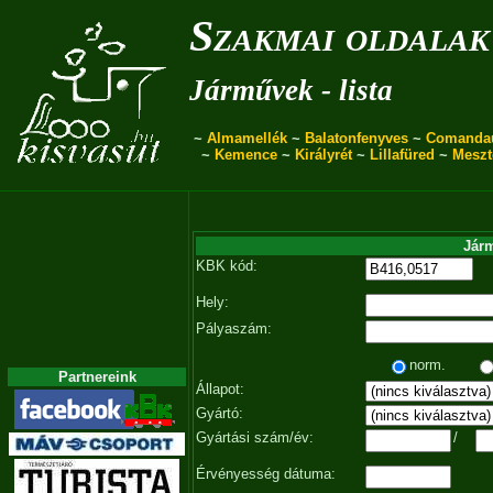
Szakmai oldalak
Járművek - lista
~
Almamellék
~
Balatonfenyves
~
Comanda
~
Kemence
~
Királyrét
~
Lillafüred
~
Meszt
Járm
KBK kód:
Hely:
Pályaszám:
norm.
Partnereink
Állapot:
Gyártó:
Gyártási szám/év:
/
Érvényesség dátuma: