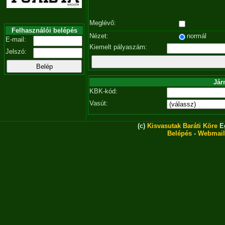
Meglévő:
Felhasználói belépés
Nézet:
normál
E-mail:
Kiemelt pályaszám:
Jelszó:
Jár
KBK-kód:
Vasút:
(c)
Kisvasutak Baráti Köre
Eg
Belépés
-
Webmail