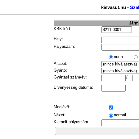
kisvasut.hu -
Sza
Jármű
KBK kód:
Hely:
Pályaszám:
norm.
Állapot:
Gyártó:
Gyártási szám/év:
/
Érvényesség dátuma:
Meglévő:
Nézet:
normál
Kiemelt pályaszám: