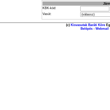
Járm
KBK-kód:
Vasút:
(c)
Kisvasutak Baráti Köre
Eg
Belépés
-
Webmail