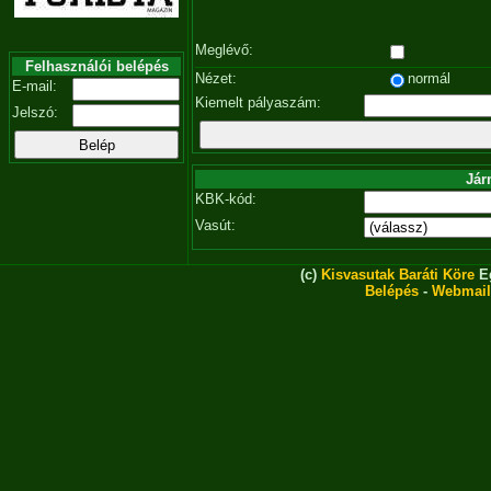
Meglévő:
Felhasználói belépés
Nézet:
normál
E-mail:
Kiemelt pályaszám:
Jelszó:
Jár
KBK-kód:
Vasút:
(c)
Kisvasutak Baráti Köre
Eg
Belépés
-
Webmail