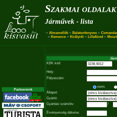
Szakmai oldalak
Járművek - lista
~
Almamellék
~
Balatonfenyves
~
Comanda
~
Kemence
~
Királyrét
~
Lillafüred
~
Meszt
Járm
KBK kód:
Hely:
Pályaszám:
norm.
Partnereink
Állapot:
Gyártó:
Gyártási szám/év:
/
Érvényesség dátuma: