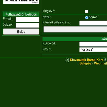
Meglévő:
Felhasználói belépés
Nézet:
normál
E-mail:
Kiemelt pályaszám:
Jelszó:
Jár
KBK-kód:
Vasút:
(c)
Kisvasutak Baráti Köre
Eg
Belépés
-
Webmail