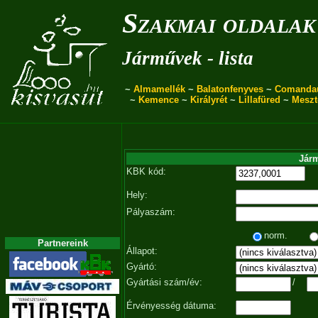
Szakmai oldalak
Járművek - lista
~
Almamellék
~
Balatonfenyves
~
Comanda
~
Kemence
~
Királyrét
~
Lillafüred
~
Meszt
Járm
KBK kód:
Hely:
Pályaszám:
norm.
Partnereink
Állapot:
Gyártó:
Gyártási szám/év:
/
Érvényesség dátuma: