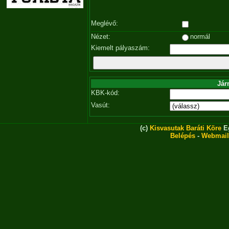
Meglévő:
Nézet:
normál
Kiemelt pályaszám:
Jár
KBK-kód:
Vasút:
(c)
Kisvasutak Baráti Köre
Eg
Belépés
-
Webmail