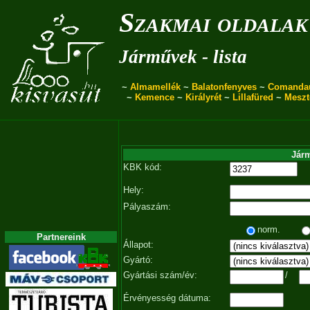
Szakmai oldalak
Járművek - lista
~
Almamellék
~
Balatonfenyves
~
Comanda
~
Kemence
~
Királyrét
~
Lillafüred
~
Meszt
Járm
KBK kód:
Hely:
Pályaszám:
norm.
Partnereink
Állapot:
Gyártó:
Gyártási szám/év:
/
Érvényesség dátuma: