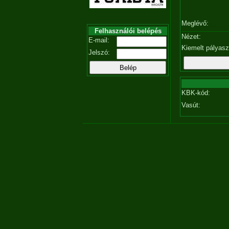
Meglévő:
Felhasználói belépés
Nézet:
E-mail:
Kiemelt pályas
Jelszó:
KBK-kód:
Vasút: