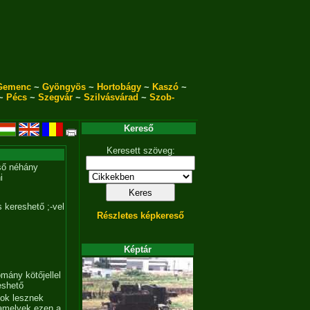
Gemenc
~
Gyöngyös
~
Hortobágy
~
Kaszó
~
~
Pécs
~
Szegvár
~
Szilvásvárad
~
Szob-
Kereső
Keresett szöveg:
ső néhány
i
 kereshető ;-vel
Részletes képkereső
Képtár
mány kötőjellel
eshető
tok lesznek
amelyek ezen a