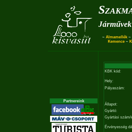
Szakma
Járművek 
~
Almamellék
~
Kemence
~
K
KBK kód:
Hely:
Pályaszám:
Partnereink
Állapot:
Gyártó:
Gyártási szám/
Érvényesség d