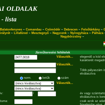
i oldalak
- lista
Balatonfenyves
~
Comandau
~
Csömödér
~
Debrecen
~
Felsőtárkány
~
irályrét
~
Lillafüred
~
Mesztegnyő
~
Nagycenk
~
Nyíregyháza
~
Pálháza
Nagybörzsöny
~
Járműkeresési feltételek
Választék...
elegendő a kód el
karakterét megadn
Választék...
Több pályaszám is
elválasztva
norm.
betűk
szám
Választék...
év:
/
év vagy számtarto
elválasztva is ker
átuma:
csak azok az ada
figyelembe véve, 