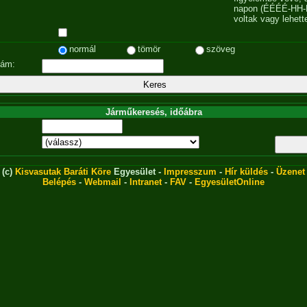
napon (ÉÉÉÉ-HH-
voltak vagy lehett
normál
tömör
szöveg
zám:
Járműkeresés, időábra
(c)
Kisvasutak Baráti Köre
Egyesület -
Impresszum
-
Hír küldés
-
Üzenet
Belépés
-
Webmail
-
Intranet
-
FAV
-
EgyesületOnline