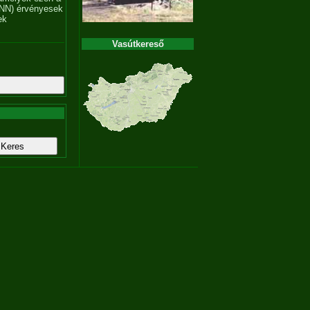
NN) érvényesek
ek
Vasútkereső