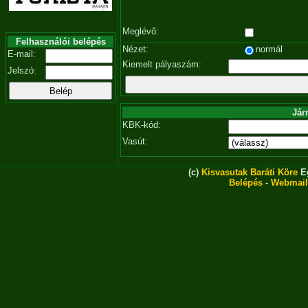
Meglévő:
Felhasználói belépés
Nézet:
normál
E-mail:
Kiemelt pályaszám:
Jelszó:
Jár
KBK-kód:
Vasút:
(c)
Kisvasutak Baráti Köre
Eg
Belépés
-
Webmail