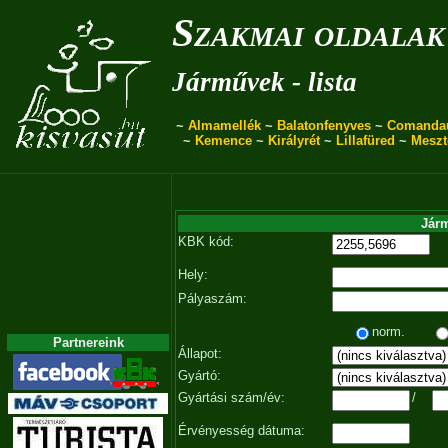
Szakmai oldalak
Járművek - lista
~
Almamellék
~
Balatonfenyves
~
Comanda
~
Kemence
~
Királyrét
~
Lillafüred
~
Meszt
Járm
KBK kód:
Hely:
Pályaszám:
norm.
Partnereink
Állapot:
Gyártó:
Gyártási szám/év:
/
Érvényesség dátuma: