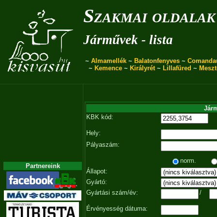
Szakmai oldalak
Járművek - lista
~
Almamellék
~
Balatonfenyves
~
Comanda
~
Kemence
~
Királyrét
~
Lillafüred
~
Meszt
Járm
KBK kód:
Hely:
Pályaszám:
norm.
Partnereink
Állapot:
Gyártó:
Gyártási szám/év:
/
Érvényesség dátuma: