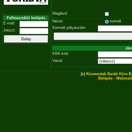
Meglévő:
Felhasználói belépés
Nézet:
normál
E-mail:
Kiemelt pályaszám:
Jelszó:
Jár
KBK-kód:
Vasút:
(c)
Kisvasutak Baráti Köre
Eg
Belépés
-
Webmail