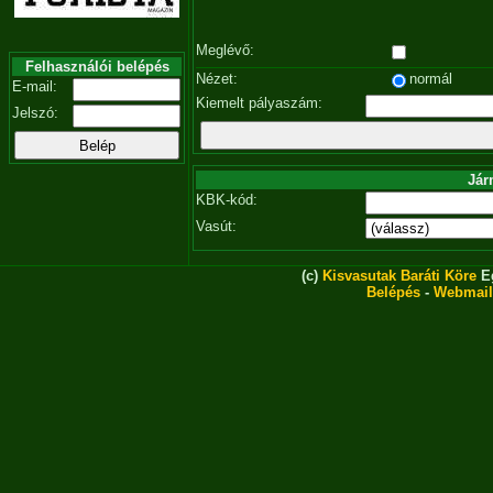
Meglévő:
Felhasználói belépés
Nézet:
normál
E-mail:
Kiemelt pályaszám:
Jelszó:
Jár
KBK-kód:
Vasút:
(c)
Kisvasutak Baráti Köre
Eg
Belépés
-
Webmail