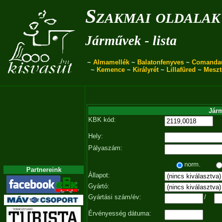
Szakmai oldalak
Járművek - lista
~
Almamellék
~
Balatonfenyves
~
Comanda
~
Kemence
~
Királyrét
~
Lillafüred
~
Meszt
Járm
KBK kód:
Hely:
Pályaszám:
norm.
Partnereink
Állapot:
Gyártó:
Gyártási szám/év:
/
Érvényesség dátuma: