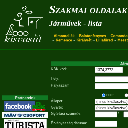
Szakmai oldalak
Járművek - lista
~
Almamellék
~
Balatonfenyves
~
Comanda
~
Kemence
~
Királyrét
~
Lillafüred
~
Meszt
Járm
KBK kód:
Hely:
Pályaszám:
norm.
Partnereink
Állapot:
Gyártó:
Gyártási szám/év:
/
Érvényesség dátuma: