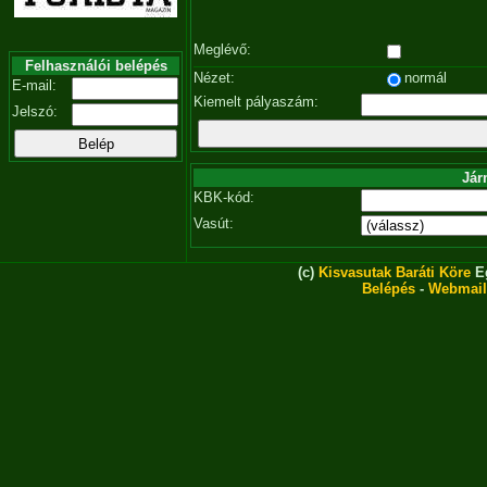
Meglévő:
Felhasználói belépés
Nézet:
normál
E-mail:
Kiemelt pályaszám:
Jelszó:
Jár
KBK-kód:
Vasút:
(c)
Kisvasutak Baráti Köre
Eg
Belépés
-
Webmail