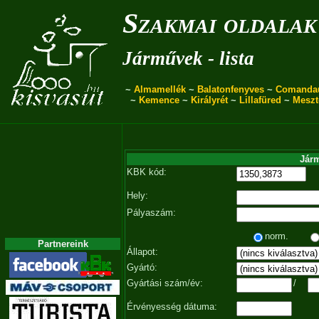
Szakmai oldalak
Járművek - lista
~
Almamellék
~
Balatonfenyves
~
Comanda
~
Kemence
~
Királyrét
~
Lillafüred
~
Meszt
Járm
KBK kód:
Hely:
Pályaszám:
norm.
Partnereink
Állapot:
Gyártó:
Gyártási szám/év:
/
Érvényesség dátuma: