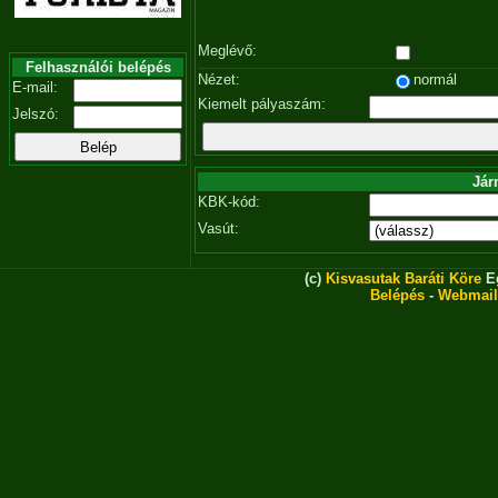
Meglévő:
Felhasználói belépés
Nézet:
normál
E-mail:
Kiemelt pályaszám:
Jelszó:
Jár
KBK-kód:
Vasút:
(c)
Kisvasutak Baráti Köre
Eg
Belépés
-
Webmail