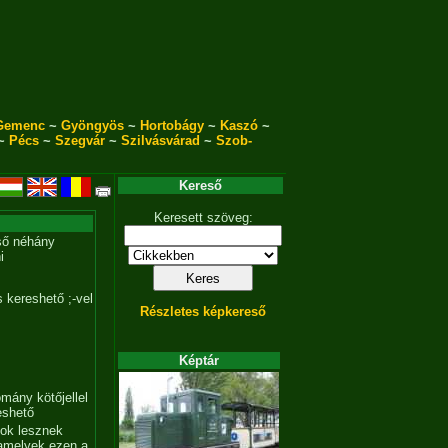
Gemenc
~
Gyöngyös
~
Hortobágy
~
Kaszó
~
~
Pécs
~
Szegvár
~
Szilvásvárad
~
Szob-
Kereső
Keresett szöveg:
ső néhány
i
 kereshető ;-vel
Részletes képkereső
Képtár
mány kötőjellel
eshető
tok lesznek
amelyek ezen a