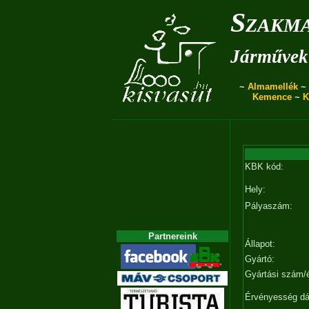
Szakma
Járművek 
~
Almamellék
~
Kemence
~
K
KBK kód:
Hely:
Pályaszám:
Partnereink
Állapot:
Gyártó:
Gyártási szám/
Érvényesség d