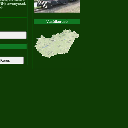
NN) érvényesek
ek
Vasútkereső