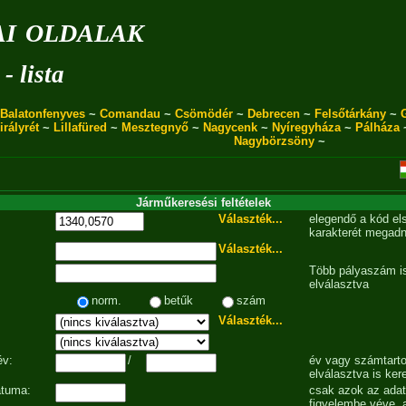
i oldalak
- lista
Balatonfenyves
~
Comandau
~
Csömödér
~
Debrecen
~
Felsőtárkány
~
irályrét
~
Lillafüred
~
Mesztegnyő
~
Nagycenk
~
Nyíregyháza
~
Pálháza
Nagybörzsöny
~
Járműkeresési feltételek
Választék...
elegendő a kód el
karakterét megadn
Választék...
Több pályaszám is
elválasztva
norm.
betűk
szám
Választék...
év:
/
év vagy számtarto
elválasztva is ker
átuma:
csak azok az ada
figyelembe véve, 