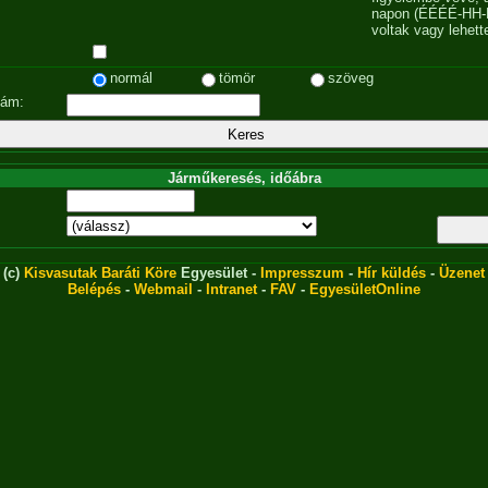
napon (ÉÉÉÉ-HH-
voltak vagy lehett
normál
tömör
szöveg
zám:
Járműkeresés, időábra
(c)
Kisvasutak Baráti Köre
Egyesület -
Impresszum
-
Hír küldés
-
Üzenet
Belépés
-
Webmail
-
Intranet
-
FAV
-
EgyesületOnline