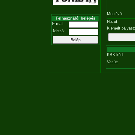
Meglévő:
Felhasználói belépés
Nézet:
E-mail:
Kiemelt pályas
Jelszó:
KBK-kód:
Vasút: