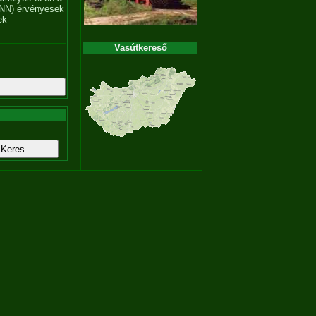
NN) érvényesek
ek
Vasútkereső