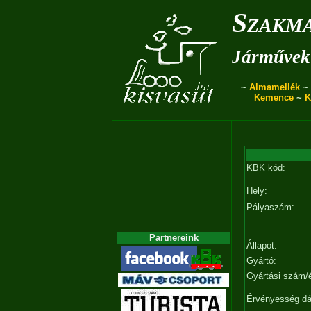
Szakma
Járművek 
~
Almamellék
~
Kemence
~
K
KBK kód:
Hely:
Pályaszám:
Partnereink
Állapot:
Gyártó:
Gyártási szám/
Érvényesség d