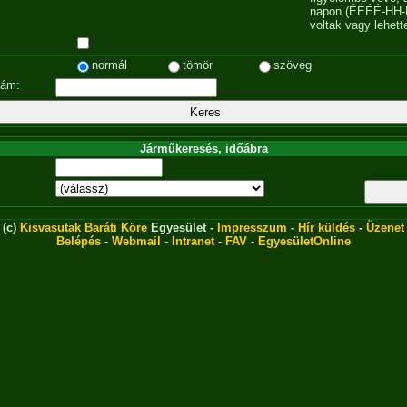
napon (ÉÉÉÉ-HH-
voltak vagy lehett
normál
tömör
szöveg
zám:
Járműkeresés, időábra
(c)
Kisvasutak Baráti Köre
Egyesület -
Impresszum
-
Hír küldés
-
Üzenet
Belépés
-
Webmail
-
Intranet
-
FAV
-
EgyesületOnline