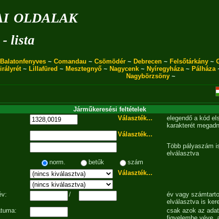
i oldalak
- lista
Balatonfenyves
~
Comandau
~
Csömödér
~
Debrecen
~
Felsőtárkány
~
irályrét
~
Lillafüred
~
Mesztegnyő
~
Nagycenk
~
Nyíregyháza
~
Pálháza
Nagybörzsöny
~
Járműkeresési feltételek
Választék...
elegendő a kód el
karakterét megadn
Választék...
Több pályaszám is
elválasztva
norm.
betűk
szám
Választék...
év:
/
év vagy számtarto
elválasztva is ker
átuma:
csak azok az ada
figyelembe véve, 