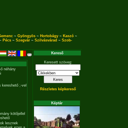
Gemenc
~
Gyöngyös
~
Hortobágy
~
Kaszó
~
~
Pécs
~
Szegvár
~
Szilvásvárad
~
Szob-
Kereső
Keresett szöveg:
ső néhány
i
 kereshető ;-vel
Részletes képkereső
Képtár
mány kötőjellel
eshető
tok lesznek
amelyek ezen a