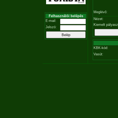
Meglévő:
Felhasználói belépés
Nézet:
E-mail:
Kiemelt pályas
Jelszó:
KBK-kód:
Vasút: