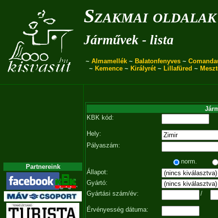
Szakmai oldalak
Járművek - lista
~
Almamellék
~
Balatonfenyves
~
Comanda
~
Kemence
~
Királyrét
~
Lillafüred
~
Meszt
Járm
KBK kód:
Hely:
Pályaszám:
norm.
Partnereink
Állapot:
Gyártó:
Gyártási szám/év:
/
Érvényesség dátuma: