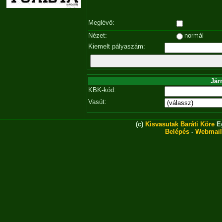
Meglévő:
Nézet:
normál
Kiemelt pályaszám:
Jár
KBK-kód:
Vasút:
(c)
Kisvasutak Baráti Köre
Eg
Belépés
-
Webmail