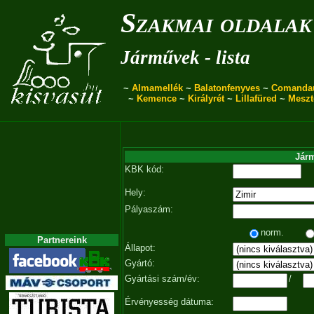
Szakmai oldalak
Járművek - lista
~
Almamellék
~
Balatonfenyves
~
Comanda
~
Kemence
~
Királyrét
~
Lillafüred
~
Meszt
Járm
KBK kód:
Hely:
Pályaszám:
norm.
Partnereink
Állapot:
Gyártó:
Gyártási szám/év:
/
Érvényesség dátuma: