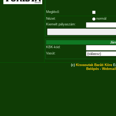
Meglévő:
Nézet:
normál
Kiemelt pályaszám:
Jár
KBK-kód:
Vasút:
(c)
Kisvasutak Baráti Köre
Eg
Belépés
-
Webmail