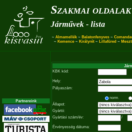
Szakmai oldalak
Járművek - lista
~
Almamellék
~
Balatonfenyves
~
Comanda
~
Kemence
~
Királyrét
~
Lillafüred
~
Meszt
Járm
KBK kód:
Hely:
Pályaszám:
norm.
Partnereink
Állapot:
Gyártó:
Gyártási szám/év:
/
Érvényesség dátuma: