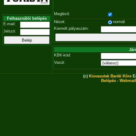
Meglévő:
Felhasználói belépés
Nézet:
normál
E-mail:
Kiemelt pályaszám:
Jelszó:
Jár
KBK-kód:
Vasút:
(c)
Kisvasutak Baráti Köre
Eg
Belépés
-
Webmail