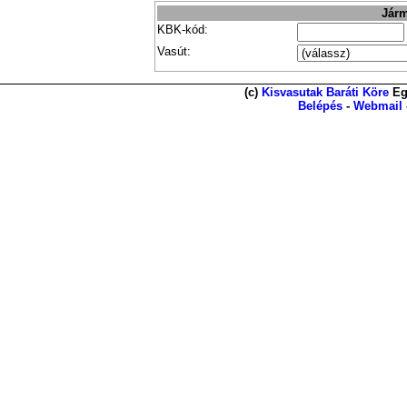
Járm
KBK-kód:
Vasút:
(c)
Kisvasutak Baráti Köre
Eg
Belépés
-
Webmail