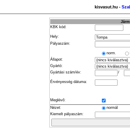
kisvasut.hu -
Sza
Jármű
KBK kód:
Hely:
Pályaszám:
norm.
Állapot:
Gyártó:
Gyártási szám/év:
/
Érvényesség dátuma:
Meglévő:
Nézet:
normál
Kiemelt pályaszám: