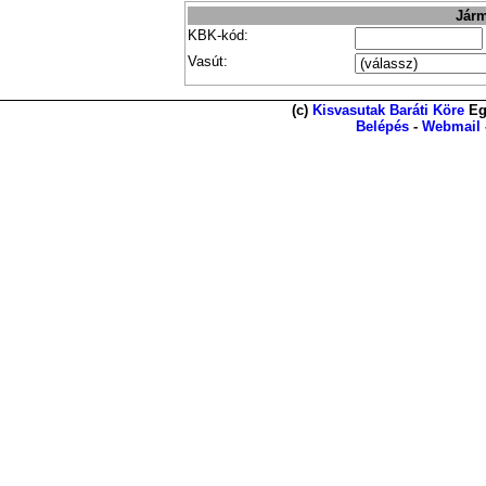
Járm
KBK-kód:
Vasút:
(c)
Kisvasutak Baráti Köre
Eg
Belépés
-
Webmail