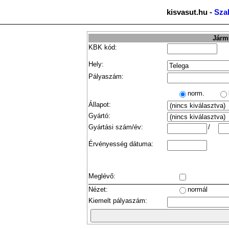
kisvasut.hu -
Sza
Jármű
KBK kód:
Hely:
Pályaszám:
norm.
Állapot:
Gyártó:
Gyártási szám/év:
/
Érvényesség dátuma:
Meglévő:
Nézet:
normál
Kiemelt pályaszám: