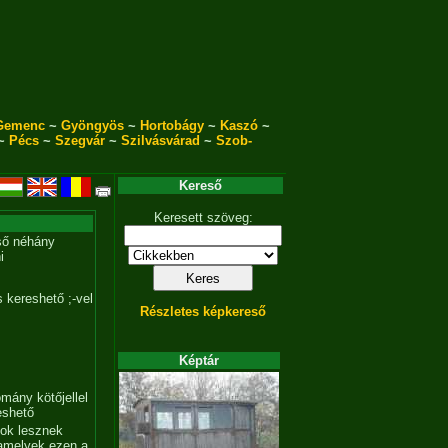
Gemenc
~
Gyöngyös
~
Hortobágy
~
Kaszó
~
~
Pécs
~
Szegvár
~
Szilvásvárad
~
Szob-
Kereső
Keresett szöveg:
ső néhány
i
 kereshető ;-vel
Részletes képkereső
Képtár
mány kötőjellel
eshető
tok lesznek
amelyek ezen a