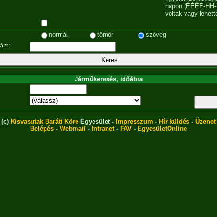
napon (ÉÉÉÉ-HH-
voltak vagy lehett
normál
tömör
szöveg
zám:
Járműkeresés, időábra
(c)
Kisvasutak Baráti Köre
Egyesület -
Impresszum
-
Hír küldés
-
Üzenet
Belépés
-
Webmail
-
Intranet
-
FAV
-
EgyesületOnline