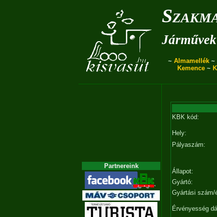
Szakma
Járművek 
~
Almamellék
~
Kemence
~
K
KBK kód:
Hely:
Pályaszám:
Partnereink
Állapot:
Gyártó:
Gyártási szám/
Érvényesség d