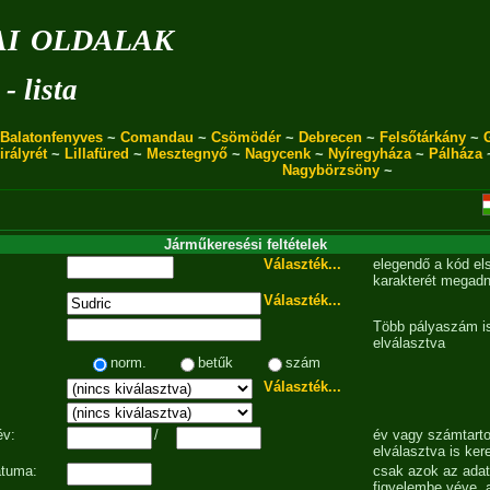
i oldalak
- lista
Balatonfenyves
~
Comandau
~
Csömödér
~
Debrecen
~
Felsőtárkány
~
irályrét
~
Lillafüred
~
Mesztegnyő
~
Nagycenk
~
Nyíregyháza
~
Pálháza
Nagybörzsöny
~
Járműkeresési feltételek
Választék...
elegendő a kód el
karakterét megadn
Választék...
Több pályaszám is
elválasztva
norm.
betűk
szám
Választék...
év:
/
év vagy számtarto
elválasztva is ker
átuma:
csak azok az ada
figyelembe véve, 