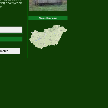
NN) érvényesek
ek
Vasútkereső