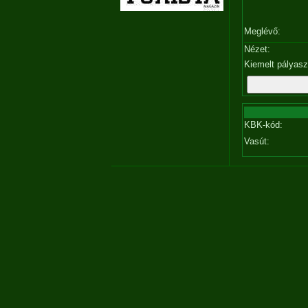
Meglévő:
Nézet:
Kiemelt pályas
KBK-kód:
Vasút: